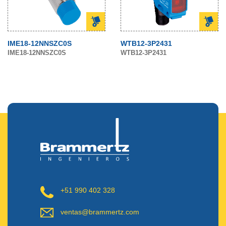
IME18-12NNSZC0S
WTB12-3P2431
IME18-12NNSZC0S
WTB12-3P2431
+51 990 402 328
ventas@brammertz.com