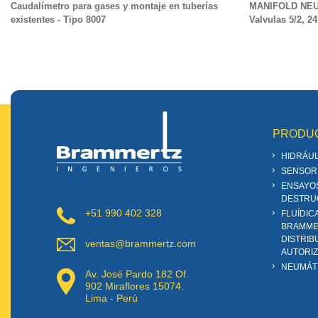
Caudalímetro para gases y montaje en tuberías
MANIFOLD NEUM
existentes - Tipo 8007
Valvulas 5/2, 2
PRODU
HIDRÁUL
SENSOR
ENSAYO
DESTRU
+51 990 402 328
FLUÍDIC
BRAMME
DISTRIB
ventas@brammertz.com
AUTORI
NEUMÁT
Av. José Pardo 182 Of.
902 Miraflores 15074.
Lima - Perú