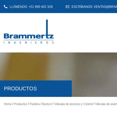
LLÁMENOS: +51 990 402 328
ESCRÍBANOS: VENTAS@BRA
PRODUCTOS
Home
Productos
Fluídica
Burkert
Válvulas de proceso y Control
Válvulas de asien