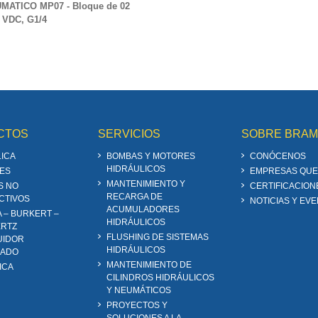
ATICO MP07 - Bloque de 02
4 VDC, G1/4
CTOS
SERVICIOS
SOBRE BRA
ICA
BOMBAS Y MOTORES
CONÓCENOS
HIDRÁULICOS
ES
EMPRESAS QUE
MANTENIMIENTO Y
S NO
CERTIFICACION
RECARGA DE
CTIVOS
NOTICIAS Y EV
ACUMULADORES
A – BURKERT –
HIDRÁULICOS
RTZ
FLUSHING DE SISTEMAS
UIDOR
HIDRÁULICOS
ZADO
MANTENIMIENTO DE
ICA
CILINDROS HIDRÁULICOS
Y NEUMÁTICOS
PROYECTOS Y