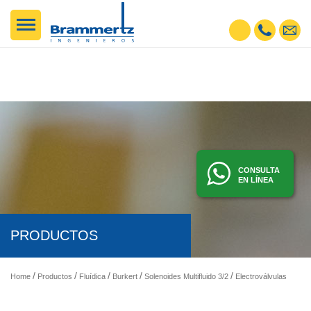
CONSULTA
EN LÍNEA
PRODUCTOS
Home
Productos
Fluídica
Burkert
Solenoides Multifluido 3/2
Electroválvulas - Solenoides