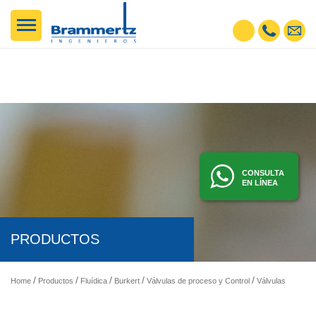
CONSULTA
EN LÍNEA
PRODUCTOS
Home
Productos
Fluídica
Burkert
Válvulas de proceso y Control
Válvulas de bola