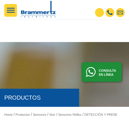
CONSULTA
EN LÍNEA
PRODUCTOS
Home
Productos
Sensores
Sick
Sensores Réflex
DETECCIÓN Y PRESENCIA - SENSORES FOTOELÉCTRICOS, INDUCTIVOS, ETC