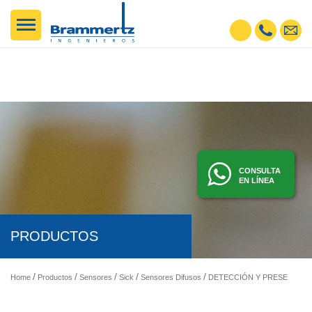
CONSULTA
EN LÍNEA
PRODUCTOS
Home
Productos
Sensores
Sick
Sensores Difusos
DETECCIÓN Y PRESENCIA - SENSORES FOTOELÉCTRICOS, INDUCTIVOS, ETC