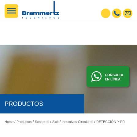
CONSULTA
EN LÍNEA
PRODUCTOS
Home
Productos
Sensores
Sick
Inductivos Circulares
DETECCIÓN Y PRESENCIA - SENSORES FOTOELÉCTRICOS, INDUCTIVOS, ETC