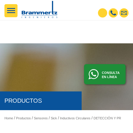
CONSULTA
EN LÍNEA
PRODUCTOS
Home
Productos
Sensores
Sick
Inductivos Circulares
DETECCIÓN Y PRESENCIA - SENSORES FOTOELÉCTRICOS, INDUCTIVOS, ETC