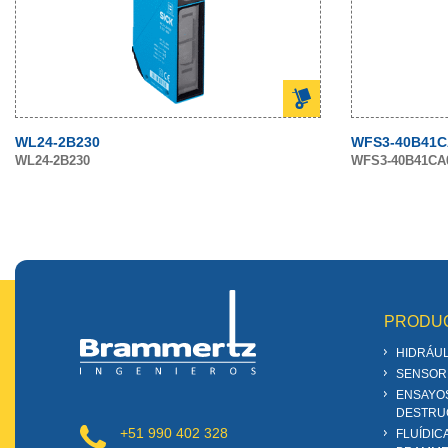
WL24-2B230
WFS3-40B41C
WL24-2B230
WFS3-40B41CA
PRODU
HIDRÁUL
SENSOR
ENSAYO
DESTRU
+51 990 402 328
FLUÍDIC