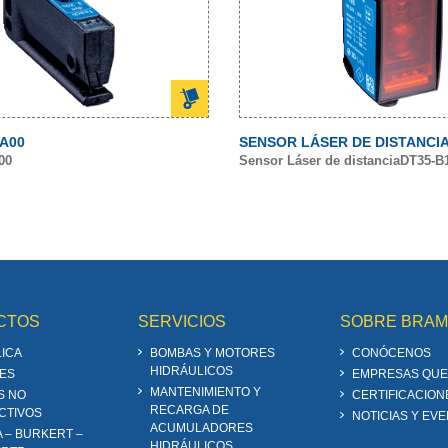
A00
SENSOR LÁSER DE DISTANCI
00
Sensor Láser de distanciaDT35-B
CTOS
SERVICIOS
SOBRE BRA
ICA
BOMBAS Y MOTORES
CONÓCENOS
HIDRÁULICOS
ES
EMPRESAS QUE
MANTENIMIENTO Y
S NO
CERTIFICACION
RECARGA DE
CTIVOS
NOTICIAS Y EV
ACUMULADORES
A – BURKERT –
HIDRÁULICOS