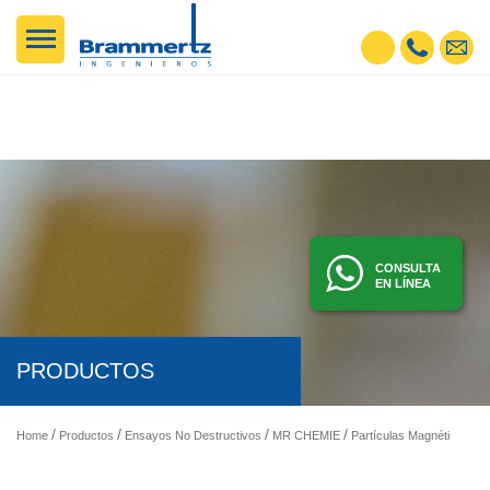
CONSULTA
EN LÍNEA
PRODUCTOS
I
Home
Productos
Ensayos No Destructivos
MR CHEMIE
Partículas Magnéticas