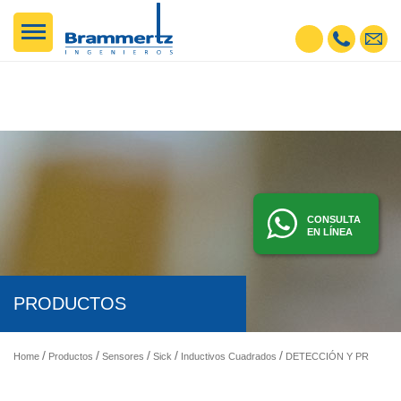
CONSULTA
EN LÍNEA
PRODUCTOS
Home
Productos
Sensores
Sick
Inductivos Cuadrados
DETECCIÓN Y PRESENCIA - SENSORES FOTOELÉCTRICOS, INDUCTIVOS, ETC