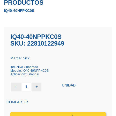
PRODUCTOS
IQ40-40NPPKC0S
IQ40-40NPPKC0S
SKU: 22810122949
Marca: Sick
Inductivo Cuadrado
Modelo: IQ40-40NPPKC0S
Aplicación: Estándar
UNIDAD
-
+
1
COMPARTIR