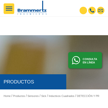
CONSULTA
EN LÍNEA
PRODUCTOS
Home
Productos
Sensores
Sick
Inductivos Cuadrados
DETECCIÓN Y PRESENCIA - SENSORES FOTOELÉCTRICOS, INDUCTIVOS, ETC