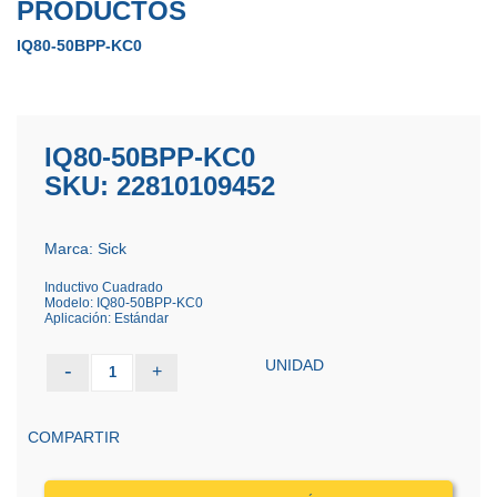
PRODUCTOS
IQ80-50BPP-KC0
IQ80-50BPP-KC0
SKU: 22810109452
Marca: Sick
Inductivo Cuadrado
Modelo: IQ80-50BPP-KC0
Aplicación: Estándar
UNIDAD
-
+
1
COMPARTIR