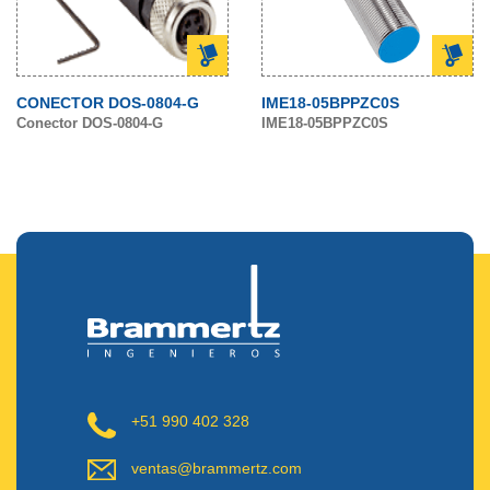
CONECTOR DOS-0804-G
IME18-05BPPZC0S
Conector DOS-0804-G
IME18-05BPPZC0S
+51 990 402 328
ventas@brammertz.com