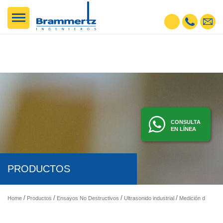
CONSULTA
EN LÍNEA
PRODUCTOS
Home
Productos
Ensayos No Destructivos
Ultrasonido industrial
Medición de espesores por ultrasonido