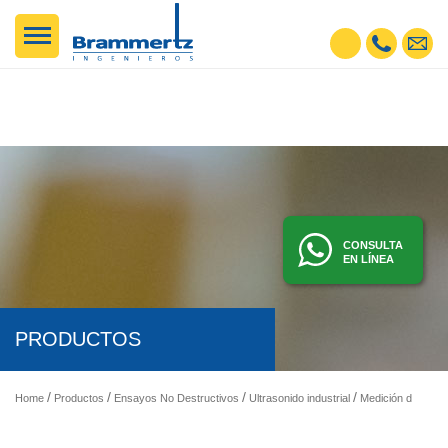
CONSULTA
EN LÍNEA
PRODUCTOS
Home
Productos
Ensayos No Destructivos
Ultrasonido industrial
Medición de espesores por ultrasonido