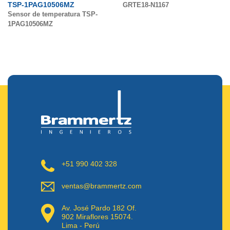
TSP-1PAG10506MZ
GRTE18-N1167
Sensor de temperatura TSP-
1PAG10506MZ
+51 990 402 328
ventas@brammertz.com
Av. José Pardo 182 Of.
902 Miraflores 15074.
Lima - Perú