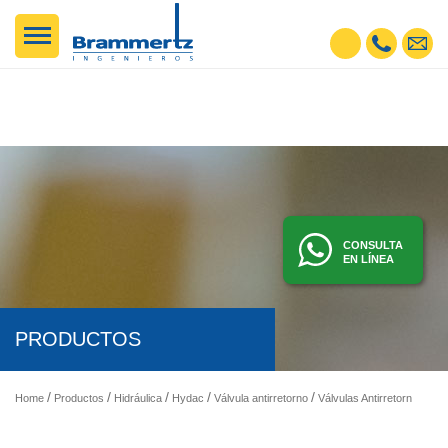
CONSULTA
EN LÍNEA
PRODUCTOS
Home
Productos
Hidráulica
Hydac
Válvula antirretorno
Válvulas Antirretorno
Válv