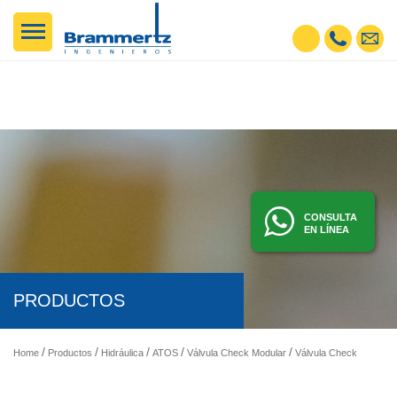
CONSULTA
EN LÍNEA
PRODUCTOS
Home
Productos
Hidráulica
ATOS
Válvula Check Modular
Válvula Check Modular