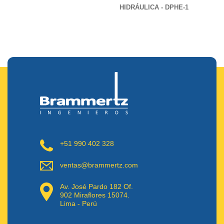
HIDRÁULICA - DPHE-1
+51 990 402 328
ventas@brammertz.com
Av. José Pardo 182 Of.
902 Miraflores 15074.
Lima - Perú