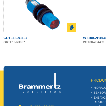
GRTE18-N1167
WT100-2P443
GRTE18-N1167
WT100-2P4439
PRODU
HIDRÁUL
SENSOR
ENSAYO
DESTRU