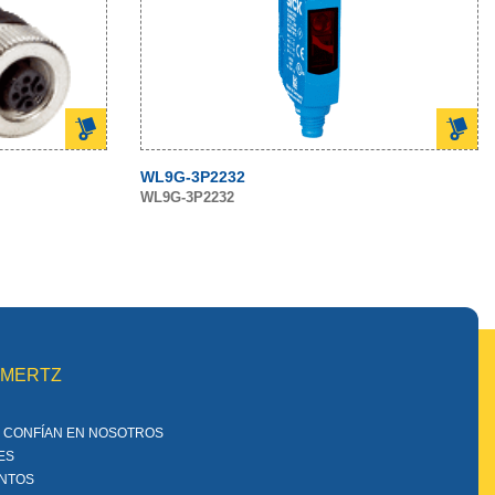
WL9G-3P2232
WL9G-3P2232
MMERTZ
 CONFÍAN EN NOSOTROS
ES
ENTOS