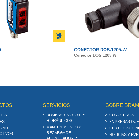
9
CONECTOR DOS-1205-W
Conector DOS-1205-W
CTOS
SERVICIOS
SOBRE BRA
ICA
BOMBAS Y MOTORES
CONÓCENOS
HIDRÁULICOS
ES
EMPRESAS QUE
MANTENIMIENTO Y
S NO
CERTIFICACION
RECARGA DE
CTIVOS
NOTICIAS Y EV
ACUMULADORES