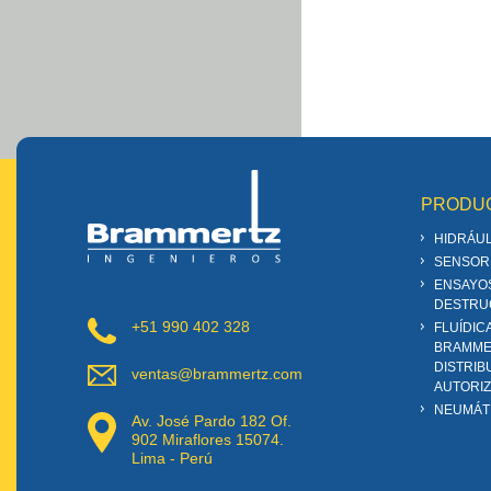
PRODU
HIDRÁUL
SENSOR
ENSAYO
DESTRU
+51 990 402 328
FLUÍDIC
BRAMME
DISTRIB
ventas@brammertz.com
AUTORI
NEUMÁT
Av. José Pardo 182 Of.
902 Miraflores 15074.
Lima - Perú