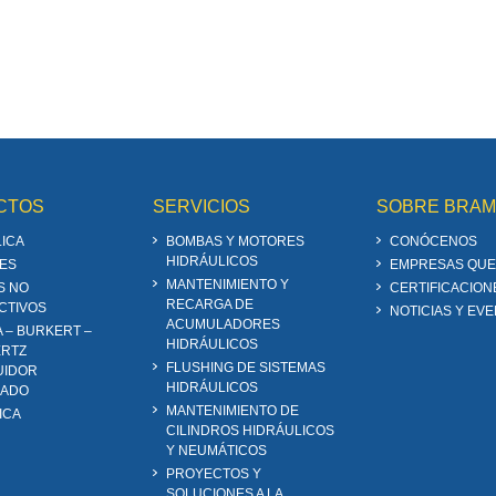
CTOS
SERVICIOS
SOBRE BRA
ICA
BOMBAS Y MOTORES
CONÓCENOS
HIDRÁULICOS
ES
EMPRESAS QUE
MANTENIMIENTO Y
S NO
CERTIFICACION
RECARGA DE
CTIVOS
NOTICIAS Y EV
ACUMULADORES
A – BURKERT –
HIDRÁULICOS
RTZ
FLUSHING DE SISTEMAS
UIDOR
HIDRÁULICOS
ZADO
MANTENIMIENTO DE
ICA
CILINDROS HIDRÁULICOS
Y NEUMÁTICOS
PROYECTOS Y
SOLUCIONES A LA