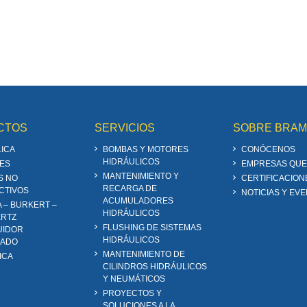
CTOS
SERVICIOS
SOBRE BRA
ICA
BOMBAS Y MOTORES
CONÓCENOS
HIDRÁULICOS
ES
EMPRESAS QUE
MANTENIMIENTO Y
S NO
CERTIFICACION
RECARGA DE
CTIVOS
NOTICIAS Y EV
ACUMULADORES
A – BURKERT –
HIDRÁULICOS
RTZ
FLUSHING DE SISTEMAS
UIDOR
HIDRÁULICOS
ZADO
MANTENIMIENTO DE
ICA
CILINDROS HIDRÁULICOS
Y NEUMÁTICOS
PROYECTOS Y
SOLUCIONES A LA