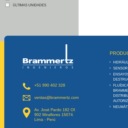
ÚLTIMAS UNIDADES
PRODU
HIDRÁUL
SENSOR
ENSAYO
DESTRU
+51 990 402 328
FLUÍDIC
BRAMME
DISTRIB
ventas@brammertz.com
AUTORI
NEUMÁT
Av. José Pardo 182 Of.
902 Miraflores 15074.
Lima - Perú