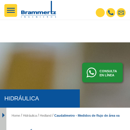
CONSULTA
EN LÍNEA
HIDRÁULICA
Caudalimetro - Medidos de flujo de área variable
Home
Hidráulica
Hedland