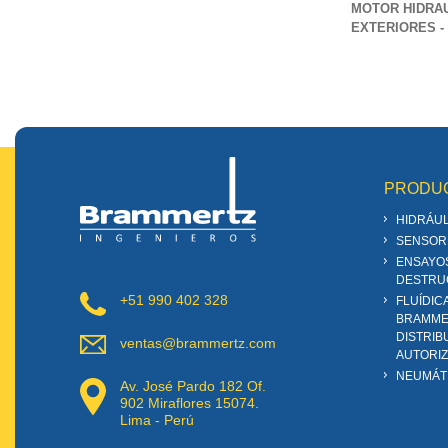
MOTOR HIDRA
EXTERIORES - 
PRODU
HIDRÁUL
SENSOR
ENSAYO
DESTRU
+51 990 402 328
FLUÍDIC
BRAMME
DISTRIB
ventas@brammertz.com
AUTORI
NEUMÁT
Av. José Pardo 182 Of.
902 Miraflores 15074.
Lima - Perú