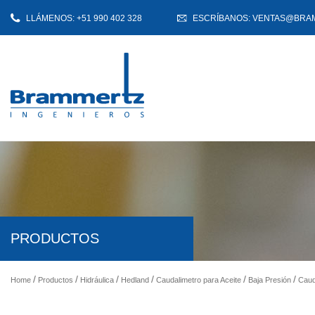
LLÁMENOS: +51 990 402 328
ESCRÍBANOS: VENTAS@BRA
PRODUCTOS
Home
Productos
Hidráulica
Hedland
Caudalimetro para Aceite
Baja Presión
Caud