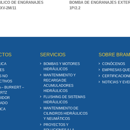
ULICO DE ENGRANAJES
BOMBA DE ENGRANAJES EXTERI
XV-2M/11
1P/2.2
CTOS
SERVICIOS
SOBRE BRA
ICA
BOMBAS Y MOTORES
CONÓCENOS
HIDRÁULICOS
ES
EMPRESAS QUE
MANTENIMIENTO Y
S NO
CERTIFICACION
RECARGA DE
CTIVOS
NOTICIAS Y EV
ACUMULADORES
A – BURKERT –
HIDRÁULICOS
RTZ
FLUSHING DE SISTEMAS
UIDOR
HIDRÁULICOS
ZADO
MANTENIMIENTO DE
ICA
CILINDROS HIDRÁULICOS
Y NEUMÁTICOS
PROYECTOS Y