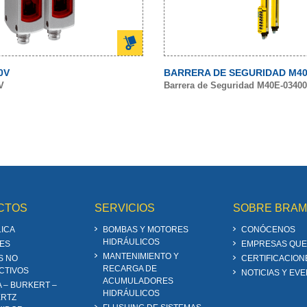
0V
BARRERA DE SEGURIDAD M40
V
Barrera de Seguridad M40E-0340
CTOS
SERVICIOS
SOBRE BRA
ICA
BOMBAS Y MOTORES
CONÓCENOS
HIDRÁULICOS
ES
EMPRESAS QUE
MANTENIMIENTO Y
S NO
CERTIFICACION
RECARGA DE
CTIVOS
NOTICIAS Y EV
ACUMULADORES
A – BURKERT –
HIDRÁULICOS
RTZ