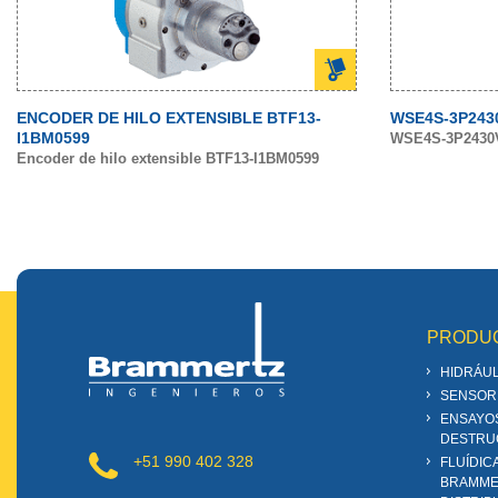
ENCODER DE HILO EXTENSIBLE BTF13-
WSE4S-3P243
I1BM0599
WSE4S-3P2430
Encoder de hilo extensible BTF13-I1BM0599
PRODU
HIDRÁUL
SENSOR
ENSAYO
DESTRU
+51 990 402 328
FLUÍDIC
BRAMME