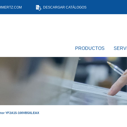
MMERTZ.COM
DESCARGAR CATÁLOGOS
PRODUCTOS
SERV
tor YF2A15-100VB5XLEAX