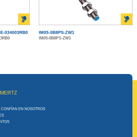
E-034003RB0
IM05-0B8PS-ZW1
03RB0
IM05-0B8PS-ZW1
MMERTZ
 CONFÍAN EN NOSOTROS
ES
ENTOS