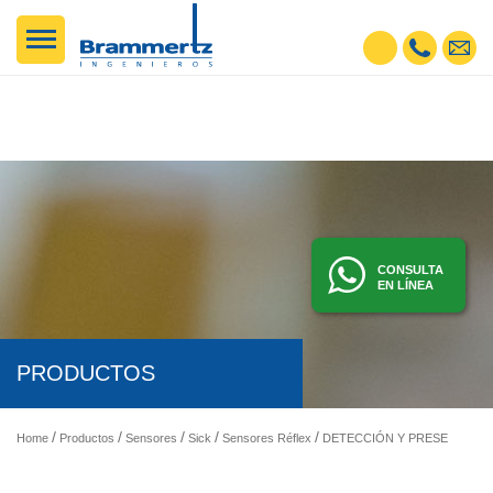
CONSULTA
EN LÍNEA
PRODUCTOS
Home
Productos
Sensores
Sick
Sensores Réflex
DETECCIÓN Y PRESENCIA - SENSORES FOTOELÉCTRICOS, INDUCTIVOS, ETC