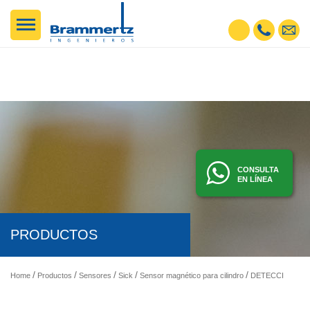
CONSULTA
EN LÍNEA
PRODUCTOS
Home
Productos
Sensores
Sick
Sensor magnético para cilindro
DETECCIÓN Y PRESENCIA - SENSORES FOTOELÉCTRICOS, INDUCTIVOS, ETC