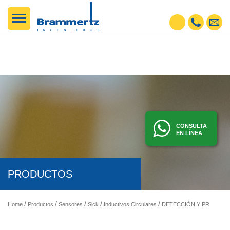
CONSULTA
EN LÍNEA
PRODUCTOS
Home
Productos
Sensores
Sick
Inductivos Circulares
DETECCIÓN Y PRESENCIA - SENSORES FOTOELÉCTRICOS, INDUCTIVOS, ETC