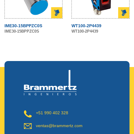
IME30-15BPPZC0S
WT100-2P4439
IME30-15BPPZC0S
WT100-2P4439
+51 990 402 328
ventas@brammertz.com