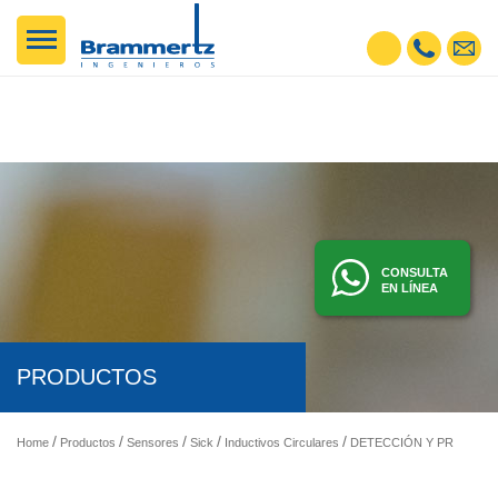
CONSULTA
EN LÍNEA
PRODUCTOS
Home
Productos
Sensores
Sick
Inductivos Circulares
DETECCIÓN Y PRESENCIA - SENSORES FOTOELÉCTRICOS, INDUCTIVOS, ETC