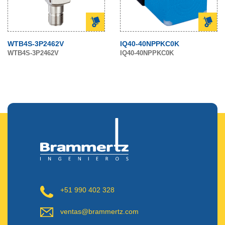
WTB4S-3P2462V
IQ40-40NPPKC0K
WTB4S-3P2462V
IQ40-40NPPKC0K
+51 990 402 328
ventas@brammertz.com