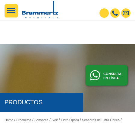
CONSULTA
EN LÍNEA
PRODUCTOS
Home
Productos
Sensores
Sick
Fibra Óptica
Sensores de Fibra Óptica
DETECC