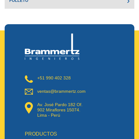
FOLLETO
+51 990 402 328
ventas@brammertz.com
Av. José Pardo 182 Of.
902 Miraflores 15074.
Lima - Perú
PRODUCTOS