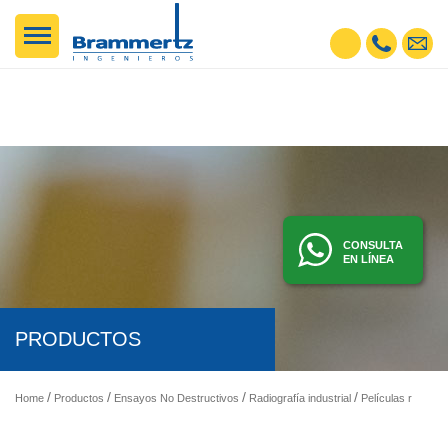
CONSULTA
EN LÍNEA
PRODUCTOS
Home
Productos
Ensayos No Destructivos
Radiografía industrial
Películas radiográficas industriales AGFA