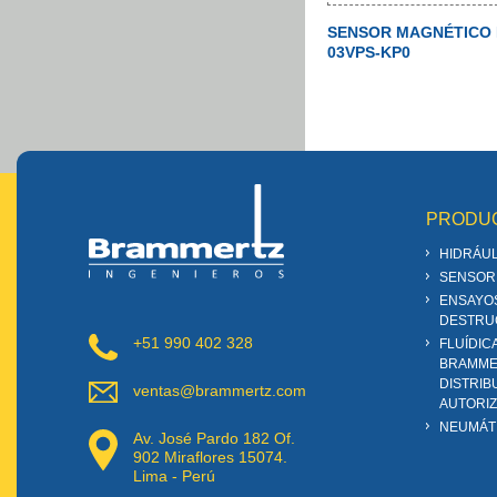
SENSOR MAGNÉTICO 
03VPS-KP0
PRODU
HIDRÁUL
SENSOR
ENSAYO
DESTRU
+51 990 402 328
FLUÍDIC
BRAMME
DISTRIB
ventas@brammertz.com
AUTORI
NEUMÁT
Av. José Pardo 182 Of.
902 Miraflores 15074.
Lima - Perú