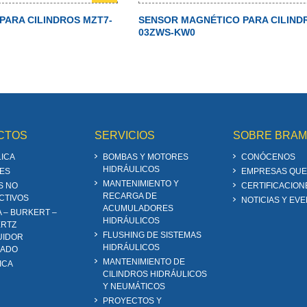
PARA CILINDROS MZT7-
SENSOR MAGNÉTICO PARA CILIND
03ZWS-KW0
CTOS
SERVICIOS
SOBRE BRA
ICA
BOMBAS Y MOTORES
CONÓCENOS
HIDRÁULICOS
ES
EMPRESAS QUE
MANTENIMIENTO Y
S NO
CERTIFICACION
RECARGA DE
CTIVOS
NOTICIAS Y EV
ACUMULADORES
A – BURKERT –
HIDRÁULICOS
RTZ
FLUSHING DE SISTEMAS
UIDOR
HIDRÁULICOS
ZADO
MANTENIMIENTO DE
ICA
CILINDROS HIDRÁULICOS
Y NEUMÁTICOS
PROYECTOS Y