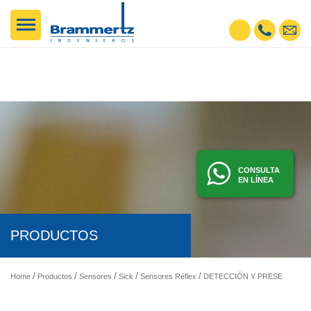
CONSULTA
EN LÍNEA
PRODUCTOS
Home
Productos
Sensores
Sick
Sensores Réflex
DETECCIÓN Y PRESENCIA - SENSORES FOTOELÉCTRICOS, INDUCTIVOS, ETC