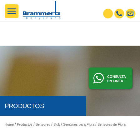
CONSULTA
EN LÍNEA
PRODUCTOS
Home
Productos
Sensores
Sick
Sensores para Fibra
Sensores de Fibra Óptica