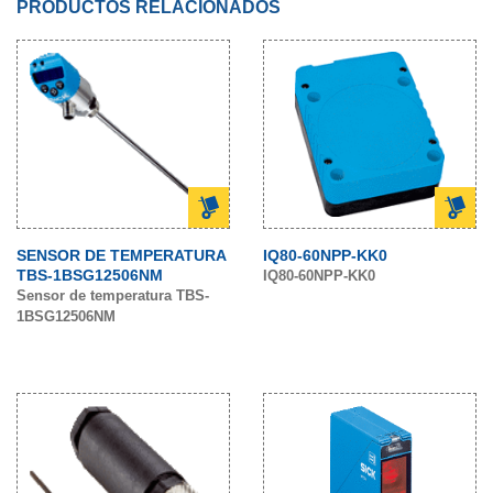
PRODUCTOS RELACIONADOS
SENSOR DE TEMPERATURA
IQ80-60NPP-KK0
TBS-1BSG12506NM
IQ80-60NPP-KK0
Sensor de temperatura TBS-
1BSG12506NM