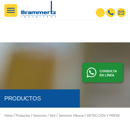
CONSULTA
EN LÍNEA
PRODUCTOS
Home
Productos
Sensores
Sick
Sensores Difusos
DETECCIÓN Y PRESENCIA - SENSORES FOTOELÉCTRICOS, INDUCTIVOS, ETC