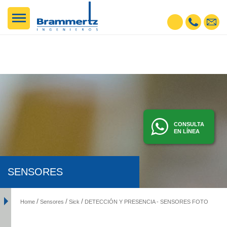
CONSULTA
EN LÍNEA
SENSORES
Home
Sensores
Sick
DETECCIÓN Y PRESENCIA - SENSORES FOTOELÉCTRICOS, INDUCTIVOS, ETC