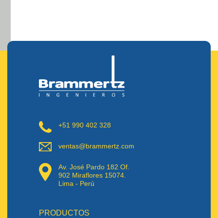
+51 990 402 328
ventas@brammertz.com
Av. José Pardo 182 Of.
902 Miraflores 15074.
Lima - Perú
PRODUCTOS